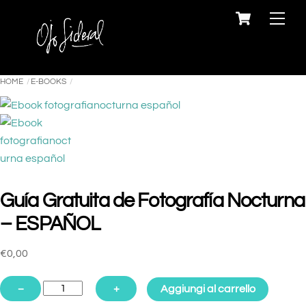
Cart
Skip
Back
Men
to
To
content
Top
HOME
E-BOOKS
Guía Gratuita de Fotografía Nocturna
– ESPAÑOL
€
0,00
Guía
−
+
Aggiungi al carrello
Gratuita