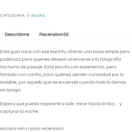
de
Fotografía
E-Books
CATEGORIA:
Nocturna
-
Descrizione
Recensioni (0)
ESPAÑOL
quantità
Esta guía nace con ese espíritu: ofrecer una base simple pero
poderosa para quienes desean acercarse a la fotografía
nocturna de paisaje. Está escrita con experiencia, pero
también con cariño, para quienes sienten curiosidad por lo
invisible, por aquello que se enciende cuando todo lo demás
se apaga.
Espero que pueda inspirarte a salir, mirar hacia arriba… y
capturar la noche.
Ancora non ci sono recensioni.