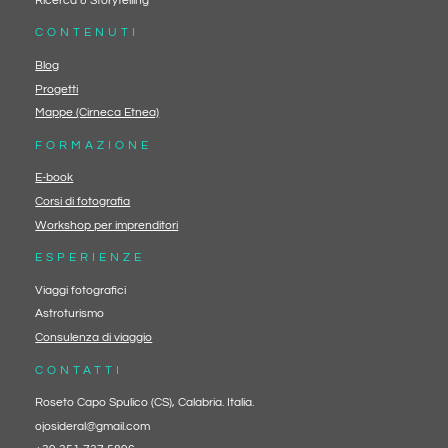
Ricerca & Storytelling
CONTENUTI
Blog
Progetti
Mappe (Cirneca Etnea)
FORMAZIONE
E-book
Corsi di fotografia
Workshop per imprenditori
ESPERIENZE
Viaggi fotografici
Astroturismo
Consulenza di viaggio
CONTATTI
Roseto Capo Spulico (CS), Calabria. Italia.
ojosideral@gmail.com