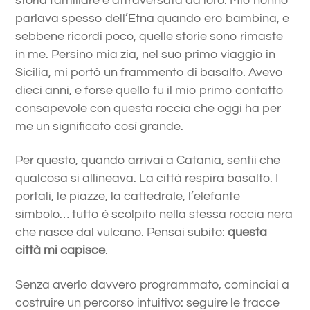
storia familiare è attraversata da loro. Mio nonno
parlava spesso dell’Etna quando ero bambina, e
sebbene ricordi poco, quelle storie sono rimaste
in me. Persino mia zia, nel suo primo viaggio in
Sicilia, mi portò un frammento di basalto. Avevo
dieci anni, e forse quello fu il mio primo contatto
consapevole con questa roccia che oggi ha per
me un significato così grande.
Per questo, quando arrivai a Catania, sentii che
qualcosa si allineava. La città respira basalto. I
portali, le piazze, la cattedrale, l’elefante
simbolo… tutto è scolpito nella stessa roccia nera
che nasce dal vulcano. Pensai subito:
questa
città mi capisce
.
Senza averlo davvero programmato, cominciai a
costruire un percorso intuitivo: seguire le tracce