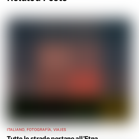
ITALIANO
,
FOTOGRAFÍA
,
VIAJES
Tutte le strade portano all’Etna