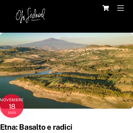
Skip
Cart
Back
Men
to
To
content
Top
NOVEMBRE
18
2025
Etna: Basalto e radici