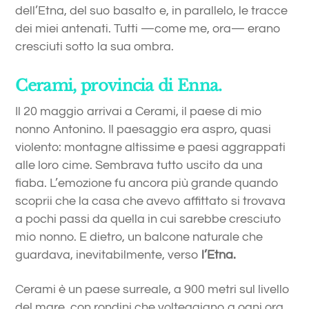
dell’Etna, del suo basalto e, in parallelo, le tracce
dei miei antenati. Tutti —come me, ora— erano
cresciuti sotto la sua ombra.
Cerami, provincia di Enna.
Il 20 maggio arrivai a Cerami, il paese di mio
nonno Antonino. Il paesaggio era aspro, quasi
violento: montagne altissime e paesi aggrappati
alle loro cime. Sembrava tutto uscito da una
fiaba. L’emozione fu ancora più grande quando
scoprii che la casa che avevo affittato si trovava
a pochi passi da quella in cui sarebbe cresciuto
mio nonno. E dietro, un balcone naturale che
guardava, inevitabilmente, verso
l’Etna.
Cerami è un paese surreale, a 900 metri sul livello
del mare, con rondini che volteggiano a ogni ora,