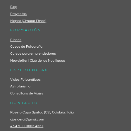
Blog
Proyectos
Mapas (Cirneca Etnea)
FORMACIÓN
E-book
Cusos de Fotografía
Cursos para emprendedores
Newsletter | Club de las Noctilucas
EXPERIENCIAS
Viajes Fotográficos
Astroturismo
Consultoría de Viajes
CONTACTO
Roseto Capo Spulico (CS), Calabria. Italia.
ojosideral@gmail.com
+ 54 9 11 3003 4331