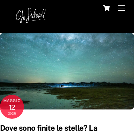
Skip
Cart
Back
Men
to
To
content
Top
MAGGIO
12
2025
Dove sono finite le stelle? La